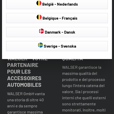
België - Nederlands
Belgique - Français
Danmark - Dansk
Sverige - Svenska
WALSER - VOTRE
QUALITÀ
PARTENAIRE
WALSER garantisce la
POUR LES
massima qualità del
ACCESSOIRES
prodotto e del processo
AUTOMOBILES
lungo l'intera catena del
valore. Sia i processi
WALSER GmbH vanta
interni che quelli esterni
una storia di oltre 40
sono strettamente
anni e da sempre
monitorati. Inoltre, molti
garantisce massima