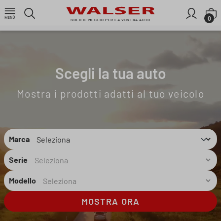
Passa al contenuto principale
I
0
SOLO IL MEGLIO PER LA VOSTRA AUTO
Scegli la tua auto
Mostra i prodotti adatti al tuo veicolo
Marca
Serie
Modello
MOSTRA ORA