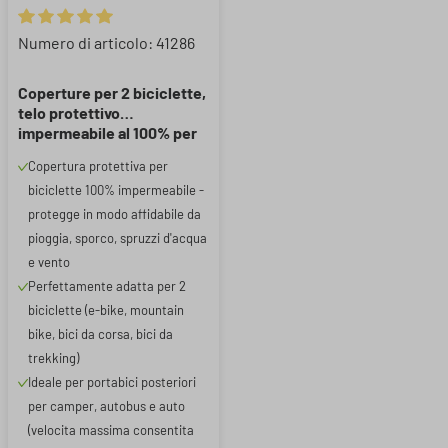
Valutazione media di 5 su 5 stelle
Numero di articolo: 41286
Coperture per 2 biciclette,
telo protettivo
impermeabile al 100% per
portabici, garage per
Copertura protettiva per
biciclette con elastici di
biciclette 100% impermeabile -
fissaggio e borsa extra per
riporre il telo.
protegge in modo affidabile da
pioggia, sporco, spruzzi d'acqua
e vento
Perfettamente adatta per 2
biciclette (e-bike, mountain
bike, bici da corsa, bici da
trekking)
Ideale per portabici posteriori
per camper, autobus e auto
(velocita massima consentita