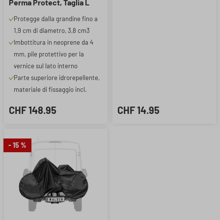
Perma Protect, Taglia L
(350 x 290 cm), protezione
Protegge dalla grandine fino a
antigrandine fino a 1,9 cm,
1,9 cm di diametro, 3,8 cm3
argento
Imbottitura in neoprene da 4
mm, pile protettivo per la
vernice sul lato interno
Parte superiore idrorepellente,
materiale di fissaggio incl.
CHF 148.95
CHF 14.95
- 15 %