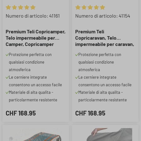
Valutazione media di 5 su 5 stelle
Valutazione media di 5 su 5 ste
Numero di articolo: 41161
Numero di articolo: 41154
Premium Teli Copricamper,
Premium Teli
Telo impermeabile per
Copricaravan, Telo
Camper, Copricamper
impermeabile per caravan,
730x250x225 cm
Copricaravan traspirante e
Protezione perfetta con
Protezione perfetta con
(lunghezza tetto: 655 cm)
resistente alle intemperie
qualsiasi condizione
qualsiasi condizione
con protezione UV
590x250x220 cm
atmosferica
atmosferica
Le cerniere integrate
Le cerniere integrate
consentono un accesso facile
consentono un accesso facile
Materiale di alta qualita -
Materiale di alta qualita -
particolarmente resistente
particolarmente resistente
CHF 168.95
CHF 168.95