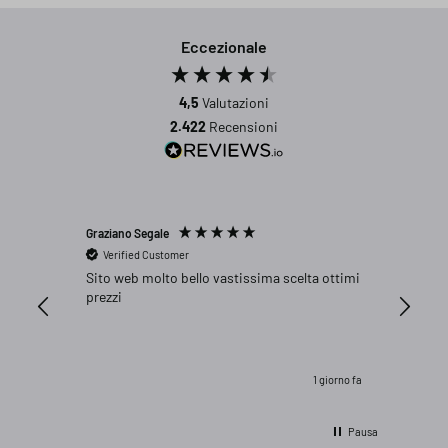
Eccezionale
4,5
Valutazioni
2.422
Recensioni
Graziano Segale
Peter We
Verified Customer
Verifi
Sito web molto bello vastissima scelta ottimi
Genau p
prezzi
1 giorno fa
Pausa