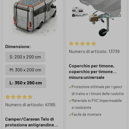
Dimensione:
Valutazione media di 4.91 su 5 
Numero di articolo: 13739
S: 200 x 200 cm
Coperchio per timone,
M: 300 x 200 cm
coperchio per timone
misura universale
L: 350 x 290 cm
82x32x59cm grigio
Protezione ottimale per i ganci
di traino e i timoni delle roulotte
Materiale in PVC impermeabile
Valutazione media di 5 su 5 stelle
Numero di articolo: 41165
e resistente
Facile da montare
Camper/Caravan Telo di
protezione antigrandine