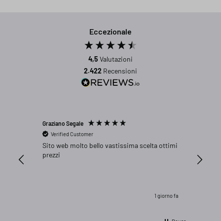
Eccezionale
4,5
Valutazioni
2.422
Recensioni
Graziano Segale
Peter We
Verified Customer
Verifi
Sito web molto bello vastissima scelta ottimi
Genau p
prezzi
1 giorno fa