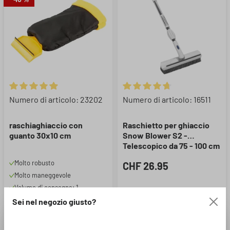
Valutazione media di 4.89 su 5 stelle
Valutazione media di 4.86 su 5 
Numero di articolo: 23202
Numero di articolo: 16511
raschiaghiaccio con
Raschietto per ghiaccio
guanto 30x10 cm
Snow Blower S2 -
Telescopico da 75 - 100 cm
Molto robusto
CHF 26.95
Molto maneggevole
Volume di consegna: 1
raschiaghiaccio, 1 guanto
Sei nel negozio giusto?
CHF 4.17
CHF 6.95