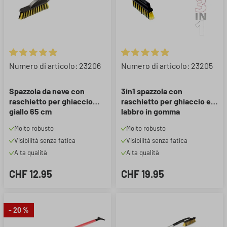
Valutazione media di 4.89 su 5 stelle
Valutazione media di 4.89 su 5 
Numero di articolo: 23206
Numero di articolo: 23205
Spazzola da neve con
3in1 spazzola con
raschietto per ghiaccio
raschietto per ghiaccio e
giallo 65 cm
labbro in gomma
telescopico 60-90 cm
Molto robusto
Molto robusto
Visibilità senza fatica
Visibilità senza fatica
Alta qualità
Alta qualità
CHF 12.95
CHF 19.95
- 20 %