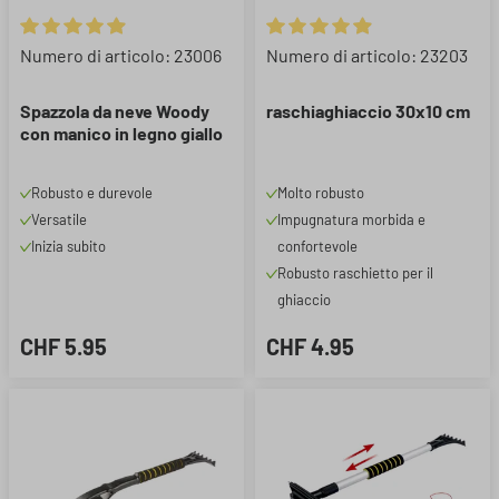
Valutazione media di 4.89 su 5 stelle
Valutazione media di 4.89 su 5 
Numero di articolo: 23006
Numero di articolo: 23203
Spazzola da neve Woody
raschiaghiaccio 30x10 cm
con manico in legno giallo
Robusto e durevole
Molto robusto
Versatile
Impugnatura morbida e
Inizia subito
confortevole
Robusto raschietto per il
ghiaccio
CHF 5.95
CHF 4.95