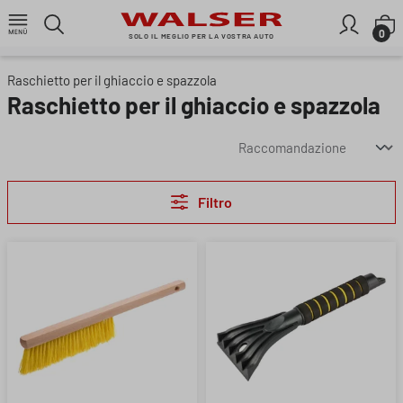
Passa al contenuto principale
I
0
SOLO IL MEGLIO PER LA VOSTRA AUTO
Raschietto per il ghiaccio e spazzola
Raschietto per il ghiaccio e spazzola
Filtro