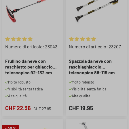
Valutazione media di 4.89 su 5 stelle
Valutazione media di 4.89 su 5 
Numero di articolo: 23043
Numero di articolo: 23207
Frullino da neve con
Spazzola da neve con
raschietto per ghiaccio
raschiaghiaccio
telescopico 92-132 cm
telescopico 88-115 cm
rosso/nero
Molto robusto
Molto robusto
Visibilità senza fatica
Visibilità senza fatica
Alta qualità
Alta qualità
CHF 22.36
CHF 19.95
CHF 27.95
- 40 %