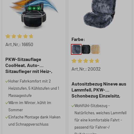
Farbe:
Durchschnittliche Bewertung von 4.74 von 5 Sternen
Art.Nr.: 16650
PKW-Sitzauflage
CoolHeat, Auto-
Durchschnittliche Bewertung 
Art.Nr.: 20032
Sitzaufleger mit Heiz-,
Kühl- und
Hoher Fahrkomfort mit 2
Massagefunktion schwarz,
Autositzbezug Nineve aus
Heizstufen, 5 Kühlstufen und 1
1 Stück
Lammfell, PKW-
Schonbezug Einzelsitz,
Massagestufe
ZIPP-IT Lammfellbezug mit
Wärm im Winter, kühlt im
Wohlfühl-Sitzbezug -
Reißverschluss anthrazit, 1
Sommer
Natürliches, weiches Lammfell
Stück
Einfache Montage dank Haken
für eine komfortable Fahrt -
und Schnappverschluss
passend für Fahrer-/