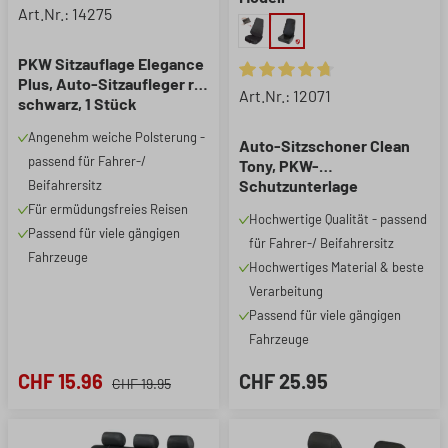
Durchschnittliche Bewertung von 4.85 von 5 Sternen
Art.Nr.: 14275
PKW Sitzauflage Elegance
Plus, Auto-Sitzaufleger rot
Durchschnittliche Bewertung 
Art.Nr.: 12071
schwarz, 1 Stück
Angenehm weiche Polsterung -
Auto-Sitzschoner Clean
passend für Fahrer-/
Tony, PKW-
Schutzunterlage
Beifahrersitz
Vordersitz, Werkstatt-
Für ermüdungsfreies Reisen
Hochwertige Qualität - passend
Schonbezug aus
Passend für viele gängigen
für Fahrer-/ Beifahrersitz
Kunstleder, 1 Stück
Fahrzeuge
Hochwertiges Material & beste
Verarbeitung
Passend für viele gängigen
Fahrzeuge
CHF 15.96
CHF 25.95
CHF 19.95