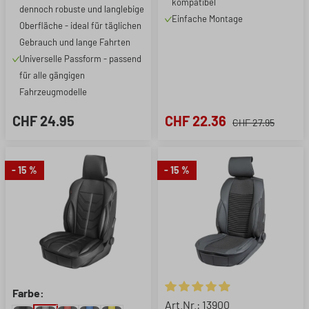
kompatibel
dennoch robuste und langlebige
Einfache Montage
Oberfläche - ideal für täglichen
Gebrauch und lange Fahrten
Universelle Passform - passend
für alle gängigen
Fahrzeugmodelle
CHF 24.95
CHF 22.36
CHF 27.95
- 15 %
- 15 %
Farbe:
Durchschnittliche Bewertung 
Art.Nr.: 13900