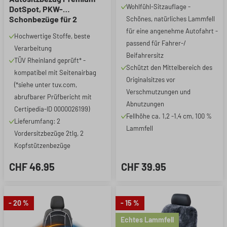
Wohlfühl-Sitzauflage -
DotSpot, PKW-
Stück
Schonbezüge für 2
Schönes, natürliches Lammfell
Vordersitze grau/schwarz
für eine angenehme Autofahrt -
Hochwertige Stoffe, beste
passend für Fahrer-/
Verarbeitung
Beifahrersitz
TÜV Rheinland geprüft* -
Schützt den Mittelbereich des
kompatibel mit Seitenairbag
Originalsitzes vor
(*siehe unter tuv.com,
Verschmutzungen und
abrufbarer Prüfbericht mit
Abnutzungen
Certipedia-ID 0000026199)
Fellhöhe ca. 1,2 -1,4 cm, 100 %
Lieferumfang: 2
Lammfell
Vordersitzbezüge 2tlg, 2
Kopfstützenbezüge
CHF 46.95
CHF 39.95
- 20 %
- 15 %
Echtes Lammfell