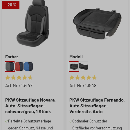
- 20 %
Farbe:
Modell
Durchschnittliche Bewertung von 4.78 von 5 Sternen
Durchschnittliche Bewertung 
Art.Nr.: 13447
Art.Nr.: 13948
PKW Sitzauflage Novara,
PKW Sitzauflage Fernando,
Auto-Sitzaufleger
Auto Sitzaufleger
schwarz/grau, 1 Stück
Vordersitz, Auto
Sitzschoner Sitzfläche 1
Perfekte Schutzunterlage
Optimaler Schutz der
Stück schwarz
gegen Schmutz, Nässe und
Sitzfläche vor Verschmutzung