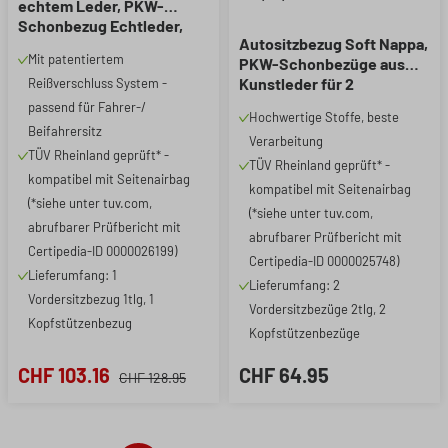
echtem Leder, PKW-
Schonbezug Echtleder,
Autositzbezug Soft Nappa,
Vordersitzbezug ZIPP-IT
Mit patentiertem
PKW-Schonbezüge aus
schwarz, 1 Stück
Kunstleder für 2
Reißverschluss System -
Vordersitze schwarz
passend für Fahrer-/
Hochwertige Stoffe, beste
Beifahrersitz
Verarbeitung
TÜV Rheinland geprüft* -
TÜV Rheinland geprüft* -
kompatibel mit Seitenairbag
kompatibel mit Seitenairbag
(*siehe unter tuv.com,
(*siehe unter tuv.com,
abrufbarer Prüfbericht mit
abrufbarer Prüfbericht mit
Certipedia-ID 0000026199)
Certipedia-ID 0000025748)
Lieferumfang: 1
Lieferumfang: 2
Vordersitzbezug 1tlg, 1
Vordersitzbezüge 2tlg, 2
Kopfstützenbezug
Kopfstützenbezüge
CHF 103.16
CHF 64.95
CHF 128.95