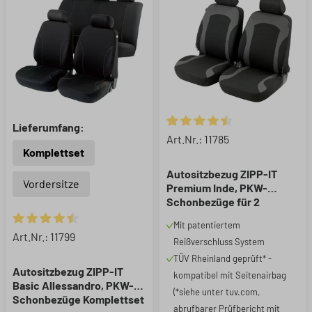
Lieferumfang:
Durchschnittliche Bewertung 
Art.Nr.: 11785
Komplettset
Autositzbezug ZIPP-IT
Vordersitze
Premium Inde, PKW-
Schonbezüge für 2
Vordersitze mit
Mit patentiertem
Reißverschluss-System
Durchschnittliche Bewertung von 4.55 von 5 Sternen
Art.Nr.: 11799
Reißverschluss System
schwarz/grau
TÜV Rheinland geprüft* -
Autositzbezug ZIPP-IT
kompatibel mit Seitenairbag
Basic Allessandro, PKW-
(*siehe unter tuv.com,
Schonbezüge Komplettset
abrufbarer Prüfbericht mit