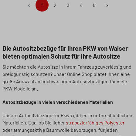
Seite
Seite
Seite
Seite
Seite
1
2
3
4
5
Die Autositzbezüge für Ihren PKW von Walser
bieten optimalen Schutz für Ihre Autositze
Sie möchten die Autositze in Ihrem Fahrzeug zuverlässig und
preisgünstig schützen? Unser Online Shop bietet Ihnen eine
große Auswahl an hochwertigen Autositzbezügen für viele
PKW-Modelle an.
Autositzbezüge in vielen verschiedenen Materialien
Unsere Autositzbezüge für Pkws gibt es in unterschiedlichen
Materialien. Egal ob Sie lieber
strapazierfähiges Polyester
oder atmungsaktive Baumwolle bevorzugen, für jeden