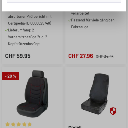
kompatibel mit Seitenairbag
Material - hochwertig
(*siehe unter tuv.com,
verarbeitet
abrufbarer Prüfbericht mit
Passend für viele gängigen
Certipedia-ID 0000025748)
Fahrzeuge
Lieferumfang: 2
Vordersitzbezüge 2tlg, 2
Kopfstützenbezüge
CHF 59.95
CHF 27.96
CHF 34.95
- 20 %
Modell