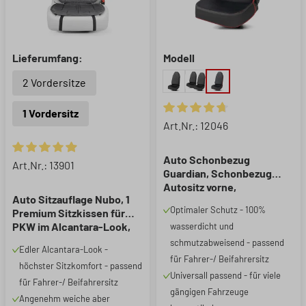
Lieferumfang:
Modell
2 Vordersitze
1 Vordersitz
Durchschnittliche Bewertung 
Art.Nr.: 12046
Auto Schonbezug
Durchschnittliche Bewertung von 4.88 von 5 Sternen
Art.Nr.: 13901
Guardian, Schonbezug
Autositz vorne,
Auto Sitzauflage Nubo, 1
Sitzschoner Auto
Optimaler Schutz - 100%
Premium Sitzkissen für
schwarz/rot, 1 Stück
PKW im Alcantara-Look,
wasserdicht und
Anthrazit, universell
schmutzabweisend - passend
Edler Alcantara-Look -
passend
für Fahrer-/ Beifahrersitz
höchster Sitzkomfort - passend
Universall passend - für viele
für Fahrer-/ Beifahrersitz
gängigen Fahrzeuge
Angenehm weiche aber