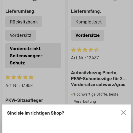
Lieferumfang:
Lieferumfang:
Rücksitzbank
Komplettset
Vordersitz
Vordersitze
Vordersitz inkl.
Seitenwangen-
Durchschnittliche Bewertung 
Art.Nr.: 12437
Schutz
Autositzbezug Pineto,
PKW-Schonbezüge für 2
Vordersitze schwarz/grau
Durchschnittliche Bewertung von 4.89 von 5 Sternen
Art.Nr.: 13958
Hochwertige Stoffe, beste
PKW-Sitzaufleger
Verarbeitung
Comfortline Luxor inkl.
TÜV Rheinland geprüft* -
Anti-Rutsch-
Sind sie im richtigen Shop?
kompatibel mit Seitenairbag
Beschichtung, Auto-
Edle Optik, höchster
(*siehe unter tuv.com,
Sitzauflage für 1 Vordersitz
Sitzkomfort - passend für
(ISOFIX-kompatibel) mit
abrufbarer Prüfbericht mit