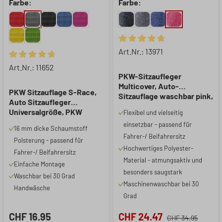
Farbe:
Farbe:
Durchschnittliche Bewertung 
Art.Nr.: 13971
Durchschnittliche Bewertung von 4.85 von 5 Sternen
Art.Nr.: 11652
PKW-Sitzaufleger
Multicover, Auto-
PKW Sitzauflage S-Race,
Sitzauflage waschbar pink,
Auto Sitzaufleger
1 Stück
Universalgröße, PKW
Flexibel und vielseitig
Sitzschoner Vordersitze
einsetzbar - passend für
16 mm dicke Schaumstoff
anthrazit, 1 Stück
Fahrer-/ Beifahrersitz
Polsterung - passend für
Hochwertiges Polyester-
Fahrer-/ Beifahrersitz
Material - atmungsaktiv und
Einfache Montage
besonders saugstark
Waschbar bei 30 Grad
Maschinenwaschbar bei 30
Handwäsche
Grad
CHF 16.95
CHF 24.47
CHF 34.95