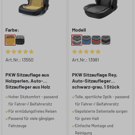
Farbe:
Modell
Durchschnittliche Bewertung von 4.75 von 5 Sternen
Durchschnittliche Bewertung 
Art.Nr.: 13550
Art.Nr.: 13981
PKW Sitzauflage aus
PKW Sitzauflage Rey,
Holzperlen, Auto-
Auto-Sitzaufleger
Sitzaufleger aus Holz
schwarz-grau, 1 Stück
natur, 1 Stück
Hoher Sitzkomfort - passend
Tolle, sportliche Optik - passend
für Fahrer-/ Beifahrersitz
für Fahrer-/ Beifahrersitz
Für ermüdungsfreies Reisen
Gepolsterte Seitenteile sorgen
Passend für viele gängigen
für guten Halt
Fahrzeuge
Einfache Montage und
Reinigung