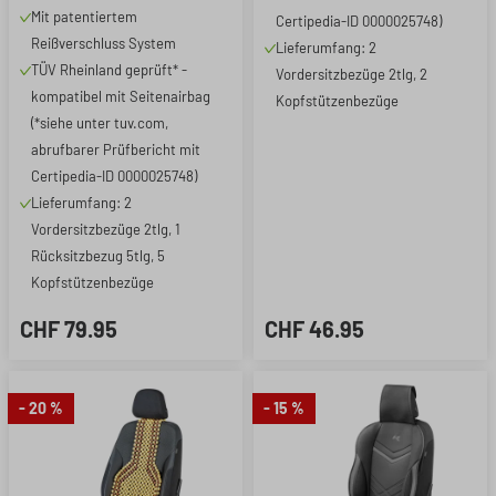
mit Reißverschluss-
Mit patentiertem
Certipedia-ID 0000025748)
System schwarz
Reißverschluss System
Lieferumfang: 2
TÜV Rheinland geprüft* -
Vordersitzbezüge 2tlg, 2
kompatibel mit Seitenairbag
Kopfstützenbezüge
(*siehe unter tuv.com,
abrufbarer Prüfbericht mit
Certipedia-ID 0000025748)
Lieferumfang: 2
Vordersitzbezüge 2tlg, 1
Rücksitzbezug 5tlg, 5
Kopfstützenbezüge
CHF 79.95
CHF 46.95
- 20 %
- 15 %