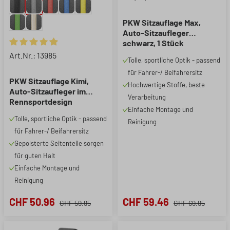
PKW Sitzauflage Max,
Auto-Sitzaufleger
schwarz, 1 Stück
Durchschnittliche Bewertung von 4.89 von 5 Sternen
Art.Nr.: 13985
Tolle, sportliche Optik - passend
für Fahrer-/ Beifahrersitz
PKW Sitzauflage Kimi,
Hochwertige Stoffe, beste
Auto-Sitzaufleger im
Verarbeitung
Rennsportdesign
Einfache Montage und
schwarz/grau, 1 Stück
Tolle, sportliche Optik - passend
Reinigung
für Fahrer-/ Beifahrersitz
Gepolsterte Seitenteile sorgen
für guten Halt
Einfache Montage und
Reinigung
CHF 50.96
CHF 59.46
CHF 59.95
CHF 69.95