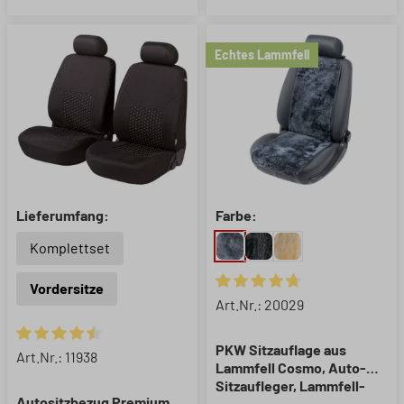
Echtes Lammfell
Lieferumfang:
Farbe:
Komplettset
Vordersitze
Durchschnittliche Bewertung 
Art.Nr.: 20029
PKW Sitzauflage aus
Durchschnittliche Bewertung von 4.59 von 5 Sternen
Art.Nr.: 11938
Lammfell Cosmo, Auto-
Sitzaufleger, Lammfell-
Autositzbezug Premium
Sitzauflage anthrazit, 1