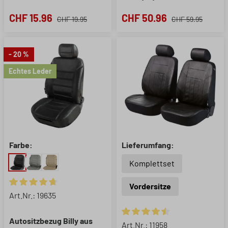
CHF 15.96
CHF 50.96
CHF 19.95
CHF 59.95
- 20 %
Echtes Leder
Farbe:
Lieferumfang:
Komplettset
Vordersitze
Durchschnittliche Bewertung von 4.81 von 5 Sternen
Art.Nr.: 19635
Autositzbezug Billy aus
Durchschnittliche Bewertung 
Art.Nr.: 11958