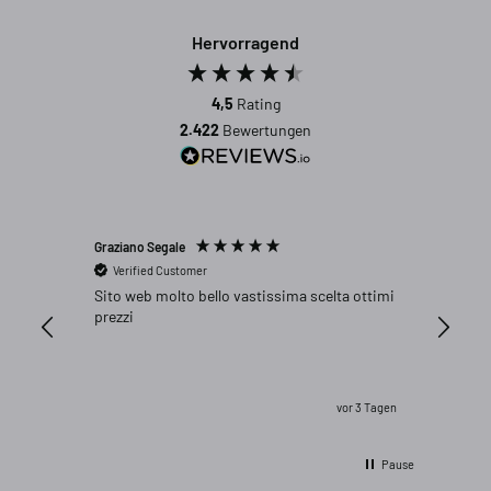
Hervorragend
4,5
Rating
2.422
Bewertungen
Graziano Segale
Peter We
Verified Customer
Verifi
Sito web molto bello vastissima scelta ottimi
Genau p
prezzi
vor 3 Tagen
Pause