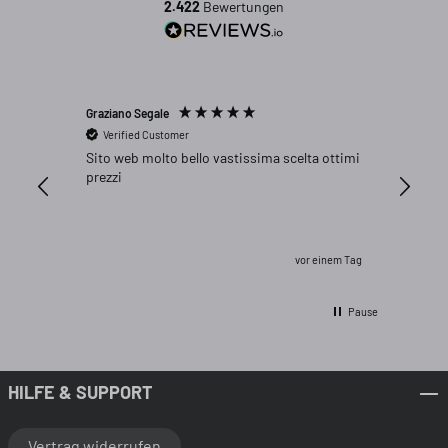
2.422
Bewertungen
Graziano Segale
Peter We
Verified Customer
Verifi
Sito web molto bello vastissima scelta ottimi
Genau p
prezzi
vor einem Tag
Pause
HILFE & SUPPORT
Vertrag widerrufen