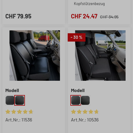
Kopfstützenbezug
CHF 79.95
CHF 24.47
CHF 34.95
- 30 %
Modell
Modell
Durchschnittliche Bewertung von 4.83 von 5 Sternen
Durchschnittliche Bewertung 
Art.Nr.: 11536
Art.Nr.: 10536