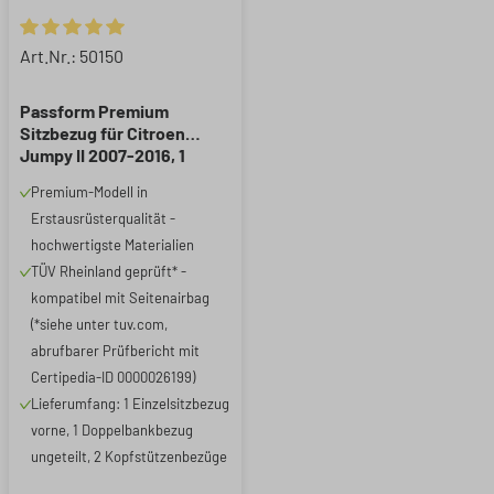
Durchschnittliche Bewertung von 5 von 5 Sternen
Art.Nr.: 50150
Passform Premium
Sitzbezug für Citroen
Jumpy II 2007-2016, 1
Einzelsitzbezug vorne, 1
Premium-Modell in
Doppelbankbezug
Erstausrüsterqualität -
hochwertigste Materialien
TÜV Rheinland geprüft* -
kompatibel mit Seitenairbag
(*siehe unter tuv.com,
abrufbarer Prüfbericht mit
Certipedia-ID 0000026199)
Lieferumfang: 1 Einzelsitzbezug
vorne, 1 Doppelbankbezug
ungeteilt, 2 Kopfstützenbezüge