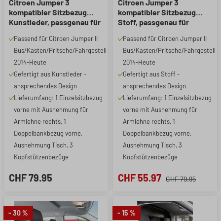
Citroen Jumper 3
Citroen Jumper 3
kompatibler Sitzbezug
kompatibler Sitzbezug
Kunstleder, passgenau für
Stoff, passgenau für
Einzelsitz vorne
Einzelsitz vorne
Passend für Citroen Jumper II
Passend für Citroen Jumper II
(Ausnehmung Armlehne
(Ausnehmung Armlehne
Bus/Kasten/Pritsche/Fahrgestell
Bus/Kasten/Pritsche/Fahrgestell
rechts) + Doppelbank vorne
rechts) + Doppelbank vorne
(Ausnehmung Tisch),
(Ausnehmung Tisch),
2014-Heute
2014-Heute
robuste Sitzbezüge
robuste Sitzbezüge
Gefertigt aus Kunstleder -
Gefertigt aus Stoff -
Transporter/Van anthrazit
Transporter/Van anthrazit
ansprechendes Design
ansprechendes Design
Lieferumfang: 1 Einzelsitzbezug
Lieferumfang: 1 Einzelsitzbezug
vorne mit Ausnehmung für
vorne mit Ausnehmung für
Armlehne rechts, 1
Armlehne rechts, 1
Doppelbankbezug vorne,
Doppelbankbezug vorne,
Ausnehmung Tisch, 3
Ausnehmung Tisch, 3
Kopfstützenbezüge
Kopfstützenbezüge
CHF 79.95
CHF 55.97
CHF 79.95
- 30 %
- 15 %