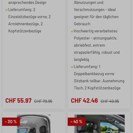
ansprechendes Design
Abnutzungen und
Lieferumfang: 2
Verschmutzungen - ideal
Einzelsitzbezüge vorne, 2
geeignet für den täglichen
Armlehnenbezüge, 2
Gebrauch
Kopfstützenbezüge
Hochwertig verarbeitetes
Polyester - atmungsaktiv,
abriebfest, extrem
strapazierfähig, robust und
langlebig
Lieferumfang: 1
Doppelbankbezug vorne
Sitzbank teilbar, Ausnehmung
Tisch, 2 Kopfstützenbezüge
CHF 55.97
CHF 42.46
CHF 79.95
CHF 49.95
- 30 %
- 40 %