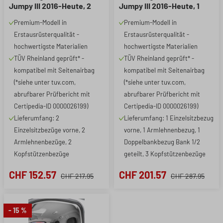
Jumpy III 2016-Heute, 2
Jumpy III 2016-Heute, 1
Einzelsitzbezüge vorne + 2
Einzelsitzbezug vorne +
Premium-Modell in
Premium-Modell in
Armlehnenbezüge
Armlehnenbezug, 1
Erstausrüsterqualität -
Erstausrüsterqualität -
Doppelbankbezug
hochwertigste Materialien
hochwertigste Materialien
TÜV Rheinland geprüft* -
TÜV Rheinland geprüft* -
kompatibel mit Seitenairbag
kompatibel mit Seitenairbag
(*siehe unter tuv.com,
(*siehe unter tuv.com,
abrufbarer Prüfbericht mit
abrufbarer Prüfbericht mit
Certipedia-ID 0000026199)
Certipedia-ID 0000026199)
Lieferumfang: 2
Lieferumfang: 1 Einzelsitzbezug
Einzelsitzbezüge vorne, 2
vorne, 1 Armlehnenbezug, 1
Armlehnenbezüge, 2
Doppelbankbezug Bank 1/2
Kopfstützenbezüge
geteilt, 3 Kopfstützenbezüge
CHF 152.57
CHF 201.57
CHF 217.95
CHF 287.95
- 15 %