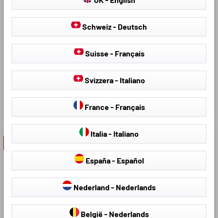
(*siehe unter tuv.com,
(*siehe unter tuv.com,
abrufbarer Prüfbericht mit
abrufbarer Prüfbericht mit
Schweiz - Deutsch
Certipedia-ID 0000025900)
Certipedia-ID 0000025900)
Lieferumfang: 2
Lieferumfang: 1 Einzelsitzbezug
Suisse - Français
Einzelsitzbezüge vorne, 2
vorne, 1 Armlehnenbezug, 1
Armlehnenbezüge, 2
Doppelbankbezug Lehne und
Kopfstützenbezüge
Bank 1/2 geteilt, 3
Svizzera - Italiano
Kopfstützenbezüge
France - Français
CHF 152.11
CHF 202.26
CHF 178.95
CHF 237.95
Italia - Italiano
- 30 %
- 30 %
España - Español
Nederland - Nederlands
België - Nederlands