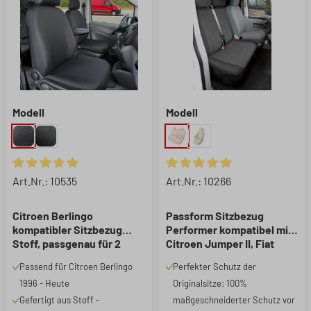
Modell
Modell
Durchschnittliche Bewertung von 5 von 5 Sternen
Durchschnittliche Bewertung 
Art.Nr.: 10535
Art.Nr.: 10266
Citroen Berlingo
Passform Sitzbezug
kompatibler Sitzbezug
Performer kompatibel mit
Stoff, passgenau für 2
Citroen Jumper II, Fiat
Einzelsitze vorne, robuste
Ducato, Peugeot Boxer, 1
Passend für Citroen Berlingo
Perfekter Schutz der
Sitzbezüge
Doppelbankbezug
1996 - Heute
Originalsitze: 100%
Transporter/Van anthrazit
Gefertigt aus Stoff -
maßgeschneiderter Schutz vor