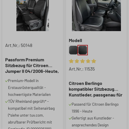
Modell
Art.Nr.: 50148
Passform Premium
Sitzbezug für Citroen
Durchschnittliche Bewertung 
Art.Nr.: 11535
Jumper II 04/2006-Heute,
1 Einzelsitzbezug vorne +
Premium-Modell in
Armlehnenbezug, 1
Citroen Berlingo
Erstausrüsterqualität -
Doppelbankbezug
kompatibler Sitzbezug
Kunstleder, passgenau für
hochwertigste Materialien
2 Einzelsitze vorne,
TÜV Rheinland geprüft* -
Passend für Citroen Berlingo
robuste Sitzbezüge
kompatibel mit Seitenairbag
1996 - Heute
Transporter/Van anthrazit
(*siehe unter tuv.com,
Gefertigt aus Kunstleder -
abrufbarer Prüfbericht mit
ansprechendes Design