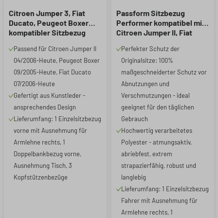
Citroen Jumper 3, Fiat
Passform Sitzbezug
Ducato, Peugeot Boxer
Performer kompatibel mit
kompatibler Sitzbezug
Citroen Jumper II, Fiat
Kunstleder, passgenau für
Ducato, Peugeot Boxer, 1
Passend für Citroen Jumper II
Perfekter Schutz der
Einzelsitz vorne
Einzelsitzbezug Fahrer
04/2006-Heute, Peugeot Boxer
Originalsitze: 100%
(Ausnehmung Armlehne
rechts) + Doppelbank
09/2005-Heute, Fiat Ducato
maßgeschneiderter Schutz vor
vorne (Ausnehmung
07/2006-Heute
Abnutzungen und
Tisch), robuste Sitzbezüge
Gefertigt aus Kunstleder -
Verschmutzungen - ideal
Transporter/Van anthrazit
ansprechendes Design
geeignet für den täglichen
Lieferumfang: 1 Einzelsitzbezug
Gebrauch
vorne mit Ausnehmung für
Hochwertig verarbeitetes
Armlehne rechts, 1
Polyester - atmungsaktiv,
Doppelbankbezug vorne,
abriebfest, extrem
Ausnehmung Tisch, 3
strapazierfähig, robust und
Kopfstützenbezüge
langlebig
Lieferumfang: 1 Einzelsitzbezug
Fahrer mit Ausnehmung für
Armlehne rechts, 1