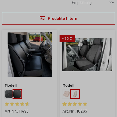
Produkte filtern
- 30 %
Modell
Modell
Durchschnittliche Bewertung von 4.67 von 5 Sternen
Durchschnittliche Bewertung 
Art.Nr.: 11498
Art.Nr.: 10265