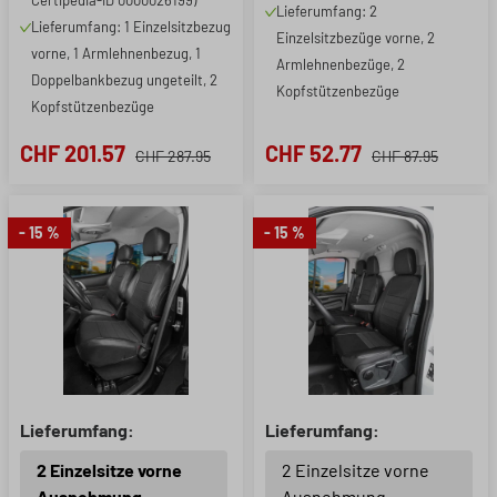
Certipedia-ID 0000026199)
Lieferumfang: 2
Lieferumfang: 1 Einzelsitzbezug
Einzelsitzbezüge vorne, 2
vorne, 1 Armlehnenbezug, 1
Armlehnenbezüge, 2
Doppelbankbezug ungeteilt, 2
Kopfstützenbezüge
Kopfstützenbezüge
CHF 201.57
CHF 52.77
CHF 287.95
CHF 87.95
- 15 %
- 15 %
Lieferumfang:
Lieferumfang:
2 Einzelsitze vorne
2 Einzelsitze vorne
Ausnehmung
Ausnehmung