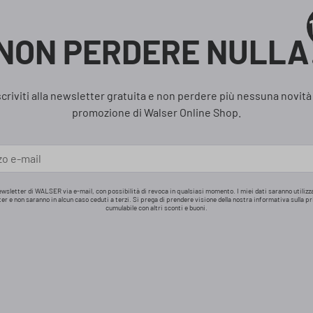
NON PERDERE NULLA
scriviti alla newsletter gratuita e non perdere più nessuna novità
promozione di Walser Online Shop.
ewsletter di WALSER via e-mail, con possibilità di revoca in qualsiasi momento. I miei dati saranno utiliz
tter e non saranno in alcun caso ceduti a terzi. Si prega di prendere visione della nostra informativa sulla pr
cumulabile con altri sconti e buoni.