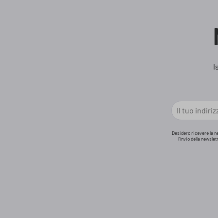
I
Desidero ricevere la n
l'invio della newsle