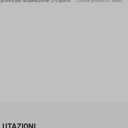
 pronto per la spedizione: 2-3 giorni
Codice prodotto:
16650
LUTAZIONI