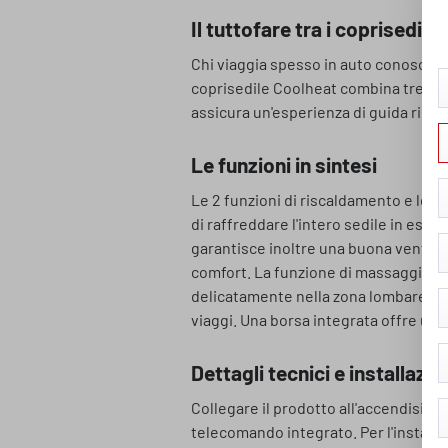
Il tuttofare tra i coprisedili
Chi viaggia spesso in auto conosce ben
coprisedile Coolheat combina tre util
assicura un'esperienza di guida rilass
Le funzioni in sintesi
Le 2 funzioni di riscaldamento e le 5
di raffreddare l'intero sedile in esta
garantisce inoltre una buona ventila
comfort. La funzione di massaggio m
delicatamente nella zona lombare gra
viaggi. Una borsa integrata offre ulte
Dettagli tecnici e installazio
Collegare il prodotto all'accendisigari
telecomando integrato. Per l'installaz