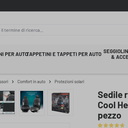
SEGGIOLIN
INI PER AUTO
TAPPETINI E TAPPETI PER AUTO
& ACC
ssori
Comfort in auto
Protezioni solari
Sedile 
Cool He
pezzo