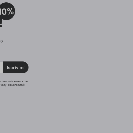
10%
!
 o
Iscrivimi
zati esclusivamente per
ivacy. Il buono non è