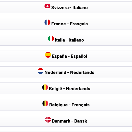
ta. Il prodotto è adatto anche ai seggiolini auto con airbag later
Svizzera - Italiano
i questo prodotto, consigliamo di pulirlo con un panno umido.
France - Français
liestere
Italia - Italiano
España - Español
Nederland - Nederlands
België - Nederlands
Belgique - Français
Danmark - Dansk