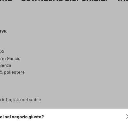
eve:
Sì
ore: Gancio
 Senza
% poliestere
 integrato nel sedile
er questo prodotto:
ei nel negozio giusto?
e sportivi standard (non per i sedili sportivi RECARO standard).