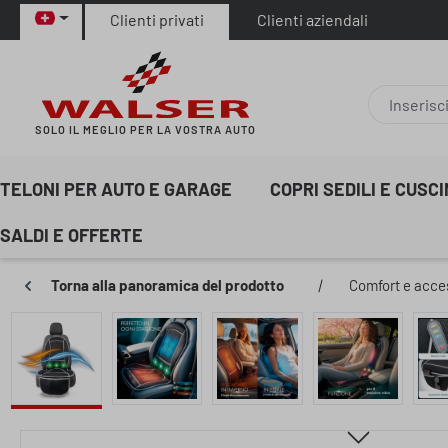
Clienti privati
Clienti aziendali
sa al contenuto principale
Salta alla ricerca
Passa alla navigazione principale
SOLO IL MEGLIO PER LA VOSTRA AUTO
TELONI PER AUTO E GARAGE
COPRI SEDILI E CUSC
SALDI E OFFERTE
Torna alla panoramica del prodotto
|
Comfort e acce
Salta la galleria di immagini