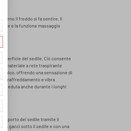
erno il freddo si fa sentire. Il
 estate e la funzione massaggio
 superficie del sedile. Ciò consente
 Il materiale a rete traspirante
 termico, offrendo una sensazione di
o e raffreddamento e vibra
 di seduta anche durante i lunghi
 supporto del sedile tramite il
 con ganci sotto il sedile e con una