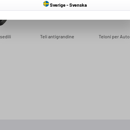
Sverige - Svenska
sedili
Teli antigrandine
Teloni per Auto