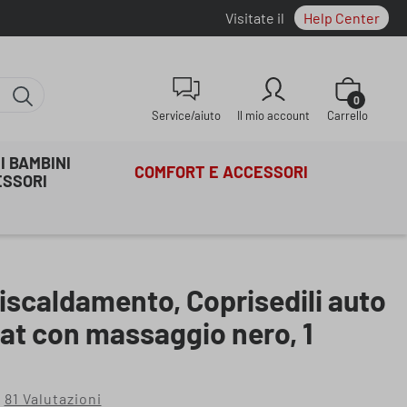
Visitate il
Help Center
Il carrello co
0
Service/aiuto
Il mio account
Carrello
I BAMBINI
COMFORT E ACCESSORI
ESSORI
riscaldamento, Coprisedili auto
at con massaggio nero, 1
81 Valutazioni