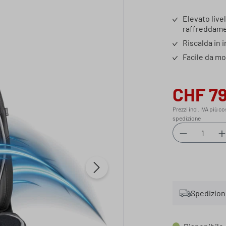
Valutazione med
Elevato livel
raffreddamen
Riscalda in 
Facile da mo
CHF 79
Prezzo di vendi
Prezzi incl. IVA più co
spedizione
Quantità d
Spedizione