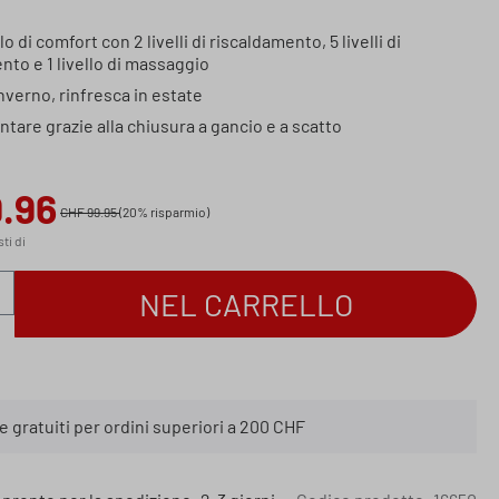
ia di 4.74 su 5 stelle
lo di comfort con 2 livelli di riscaldamento, 5 livelli di
to e 1 livello di massaggio
inverno, rinfresca in estate
ntare grazie alla chiusura a gancio e a scatto
.96
ta:
CHF 99.95
(20% risparmio)
sti di
el prodotto: inserisci la quantità desiderata
NEL CARRELLO
 gratuiti per ordini superiori a 200 CHF