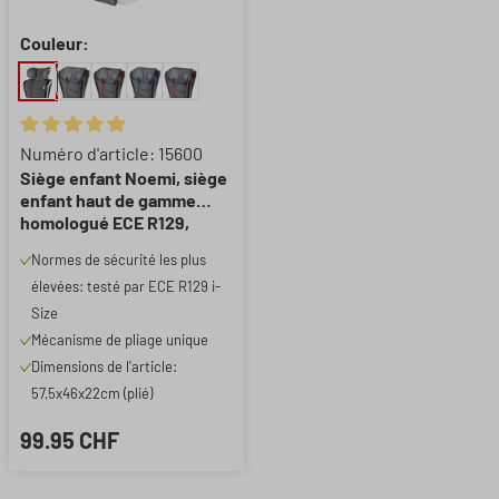
Couleur:
Note moyenne de 4.94 sur 5 étoiles
Numéro d'article: 15600
Siège enfant Noemi, siège
enfant haut de gamme
homologué ECE R129,
siège enfant confortable
Normes de sécurité les plus
pour les voyages
élevées: testé par ECE R129 i-
anthracite
Size
Mécanisme de pliage unique
Dimensions de l'article:
57,5x46x22cm (plié)
99.95 CHF