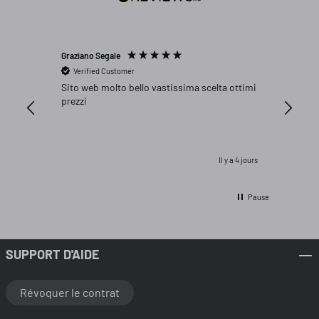
Graziano Segale
Peter We
Verified Customer
Verifi
Sito web molto bello vastissima scelta ottimi
Genau p
prezzi
Il y a 4 jours
Pause
SUPPORT D'AIDE
Révoquer le contrat