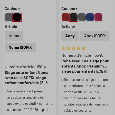
Couleur:
Couleur:
Article:
Article:
Numa
Andy
Andy ISOFIX
Numa ISOFIX
Note moyenne de 4.96 sur 5 ét
Numéro d'article: 15545
Rehausseur de siège pour
enfants Andy, Premium
Numéro d'article: 15614
siège pour enfants ECE R
Siege auto enfant Numa
129 testé noir
avec rails ISOFIX, siege
Rehausseur de siège premium
enfant confortable (3-8
pour enfants - testé selon la
ans) 100-150 cm, siege
Siege auto enfant premium
norme actuelle ECE R 129
auto 2in1 avec dossier
avec dossier amovible et
amovible et appui-tete
Confort d'assise de haute
reglable ECE R 129 certifie
appuie-tete evolutif - conforme
qualité, adapté à de nombreux
noir
a la norme ECE R 129 la plus
véhicules courants