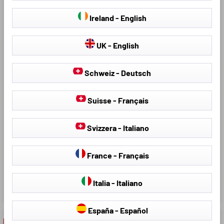
Un système de ventilation
11.97 CHF
télécommande
19.95 CHF
innovant prévient la
Ireland - English
transpiration - trois niveaux de
refroidissement peuvent être
UK - English
contrôlés par télécommande
Un confort maximal en été
Schweiz - Deutsch
grâce à une position assise
confortable et des ventilateurs
silencieux
Suisse - Français
Télécommande pratique et
câble de chargement avec
Svizzera - Italiano
connexion 12V/USB et USB-C
inclus - peut donc être utilisé
France - Français
en voiture, au bureau, à la
maison ou en déplacement
Italia - Italiano
49.95 CHF
España - Español