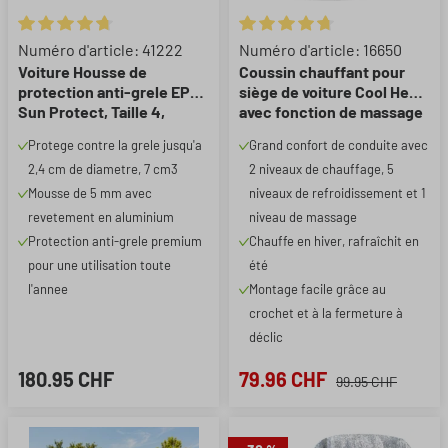
Note moyenne de 4.85 sur 5 étoiles
Note moyenne de 4.74 sur 5 ét
Numéro d'article: 41222
Numéro d'article: 16650
Voiture Housse de
Coussin chauffant pour
protection anti-grele EPE
siège de voiture Cool Heat
Sun Protect, Taille 4,
avec fonction de massage
protection anti-grele
noir, 1 pièce
Protege contre la grele jusqu'a
Grand confort de conduite avec
jusqu'a 2,3 cm, argent
2,4 cm de diametre, 7 cm3
2 niveaux de chauffage, 5
Mousse de 5 mm avec
niveaux de refroidissement et 1
revetement en aluminium
niveau de massage
Protection anti-grele premium
Chauffe en hiver, rafraîchit en
pour une utilisation toute
été
l'annee
Montage facile grâce au
crochet et à la fermeture à
déclic
180.95 CHF
79.96 CHF
99.95 CHF