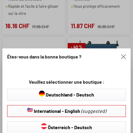
Rapide et facile à faire glisser
Vous protège efficacement
sur la vitre
16.16 CHF
11.87 CHF
17.95 CHF
16.95 CHF
- 40 %
Êtes-vous dans la bonne boutique ?
Veuillez sélectionner une boutique :
Deutschland - Deutsch
Note moyenne de 4.5 sur 5 étoiles
Numéro d'article: 16674
Numéro d'article: 30292
International - English
(suggested)
Coussin de siège de
Le soleil s'est couché sur
voiture avec
le bleu des graffitis
refroidissement, coussin
Österreich - Deutsch
de siège refroidissant avec