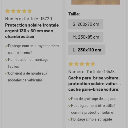
Taille:
Note moyenne de 4.86 sur 5 étoiles
Numéro d'article: 16720
S: 200x70 cm
Protection solaire frontale
argent 130 x 60 cm avec
chambres à air
M: 230x85 cm
Protège contre le rayonnement
L: 230x110 cm
solaire intensif
Manipulation et montage
faciles
Note moyenne de 4.83 sur 5 ét
Numéro d'article: 16538
Convient à de nombreux
Cache pare-brise voiture,
modèles de véhicules
protection solaire voiture,
cache pare-brise voiture,
cache pare-brise hiver
Plus de grattage de la glace
230x110 cm
Peut également être utilisé
comme protection solaire
Montage simple et rapide