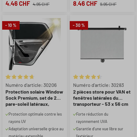
4.46 CHF
8.46 CHF
4.95 CHF
9.95 CHF
- 10 %
- 30 %
Note moyenne de 4.8 sur 5 étoiles
Note moyenne de 4.6 sur 5 éto
Numéro d'article: 30206
Numéro d'article: 30283
Protection solaire Window
2 pièces store pour VAN et
Sock Premium, set de 2
fenêtres latérales du
pare-soleil latéraux,
transporteur - 53 x 56 cm
protection solaire pour
Protection optimale contre les
Forte réduction du
voiture noir
rayons UV
rayonnement UVA
Adaptation universelle grâce au
Garantie d'une vue libre sur
matériau extensible
l'extérieur