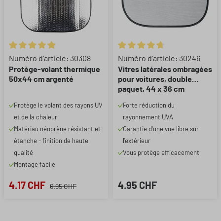
Note moyenne de 4.9 sur 5 étoiles
Note moyenne de 4.67 sur 5 ét
Numéro d'article: 30308
Numéro d'article: 30246
Protège-volant thermique
Vitres latérales ombragées
50x44 cm argenté
pour voitures, double
paquet, 44 x 36 cm
Protège le volant des rayons UV
Forte réduction du
et de la chaleur
rayonnement UVA
Matériau néoprène résistant et
Garantie d'une vue libre sur
étanche - finition de haute
l'extérieur
qualité
Vous protège efficacement
Montage facile
4.17 CHF
4.95 CHF
6.95 CHF