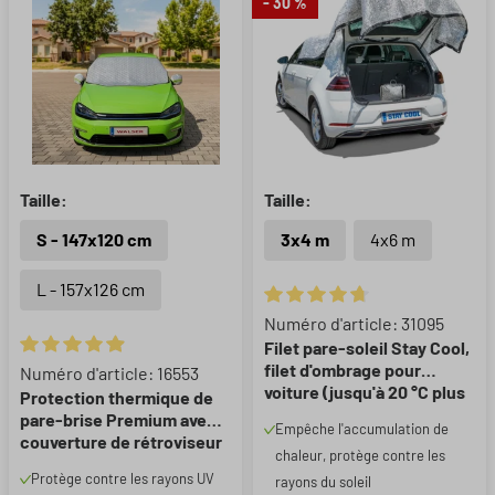
- 30 %
Taille:
Taille:
S - 147x120 cm
3x4 m
4x6 m
L - 157x126 cm
Note moyenne de 4.82 sur 5 ét
Numéro d'article: 31095
Filet pare-soleil Stay Cool,
filet d'ombrage pour
Note moyenne de 4.93 sur 5 étoiles
Numéro d'article: 16553
voiture (jusqu'à 20 °C plus
Protection thermique de
frais), protection solaire
pare-brise Premium avec
Empêche l'accumulation de
pour chien avec protection
couverture de rétroviseur
chaleur, protège contre les
UV, voile d'ombrage, pare-
latéral 147x120 cm
Protège contre les rayons UV
soleil pour voiture argent
rayons du soleil