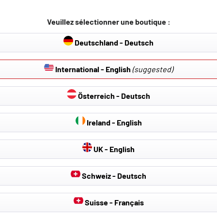
Veuillez sélectionner une boutique :
Deutschland - Deutsch
International - English
(suggested)
TÉLÉCHARGEMENTS DISPONIBLES
Österreich - Deutsch
Ireland - English
UK - English
E T6 Autobus/Autocar (SGB, SGJ, SHB, 04/2015-08/2024
GA, SGH, SHA, SHH), 04/2015-08/2024
Schweiz - Deutsch
e-forme/Châssis (SFD, SFE, SFL, SF, 04/2015-08/2024
Suisse - Français