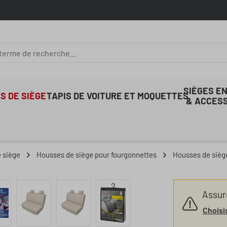
SIÈGES E
S DE SIÈGE
TAPIS DE VOITURE ET MOQUETTES
& ACCES
 siège
Housses de siège pour fourgonnettes
Housses de sièg
Assure
Choisi