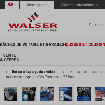
Clients privés
Clients professionnels
ser au contenu principal
Passer à la recherche
Passer à la navigation principale
LE MEILLEUR POUR VOTRE VOITURE
BÂCHES DE VOITURE ET GARAGES
HOUSSES ET COUSSIN
VENTE
& OFFRES
Retour à l'aperçu du produit
|
Housses et coussins de
Housses de siège pour VW Transporter T6 Bus
Ignorer la galerie d'images