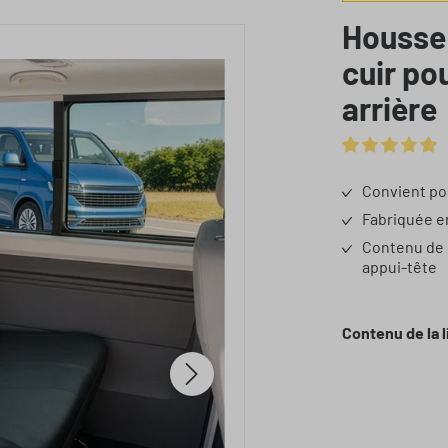
Housse 
cuir po
arrière
Note moyenne d
Convient po
Fabriquée en
Contenu de l
appui-tête
Sélectionnez
Contenu de la l