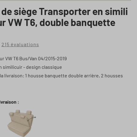
de siège Transporter en simili
ur VW T6, double banquette
215 évaluations
e 4.91 sur 5 étoiles
ur VW T6 Bus/Van 04/2015-2019
 similicuir - design classique
a livraison: 1 housse banquette double arrière, 2 housses
ivraison :
1 Housse banqu. double avant dossier rabattable