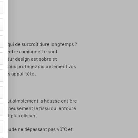
k et qui de surcroît dure longtemps ?
pour votre camionnette sont
s. Leur design est sobre et
insi, vous protégez discrètement vos
usses appui-tête.
ez tout simplement la housse entière
er soigneusement le tissu qui entoure
peut plus glisser.
u chaude ne dépassant pas 40°C et