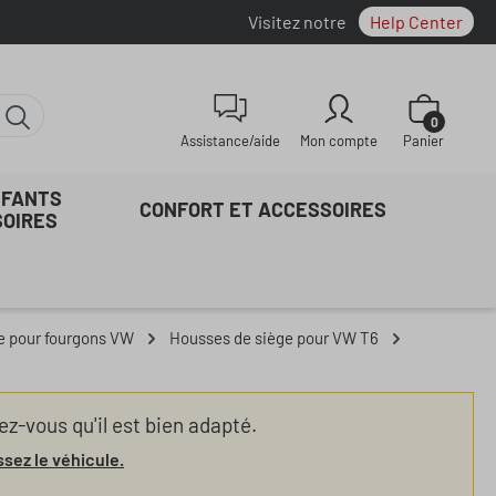
Visitez notre
Help Center
Le panier con
0
Assistance/aide
Mon compte
Panier
NFANTS
CONFORT ET ACCESSOIRES
SOIRES
e pour fourgons VW
Housses de siège pour VW T6
z-vous qu'il est bien adapté.
ssez le véhicule.