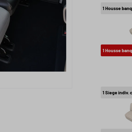
1 Housse banq
1 Housse banq
1 Siege indiv.