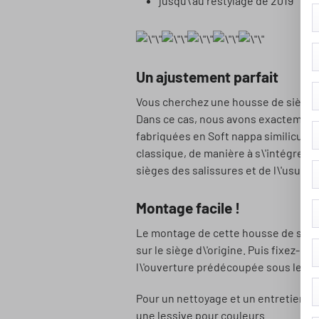
jusqu\'au restylage de 2019
Un ajustement parfait
Vous cherchez une housse de siège qui
Dans ce cas, nous avons exactement l
fabriquées en Soft nappa similicuir 
classique, de manière à s\'intégrer 
sièges des salissures et de l\'usure
Montage facile !
Le montage de cette housse de siège 
sur le siège d\'origine. Puis fixez-l
l\'ouverture prédécoupée sous le supp
Pour un nettoyage et un entretien e
une lessive pour couleurs.