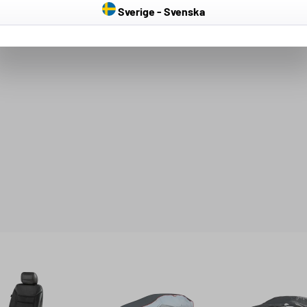
Sverige - Svenska
0% chlorure de polyvinyle (revêtement de polyuréthane), côté / 