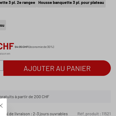
tte 3 pl. 2e rangee
Housse banquette 3 pl. pour plateau
ssu
 CHF
64.95 CHF
(économie de 30%)
raison en
e produit : Entrez la quantité souhaitée ou
AJOUTER AU PANIER
gratuits à partir de 200 CHF
délai de livraison : 2-3 jours ouvrables
Réf. produit :
11521