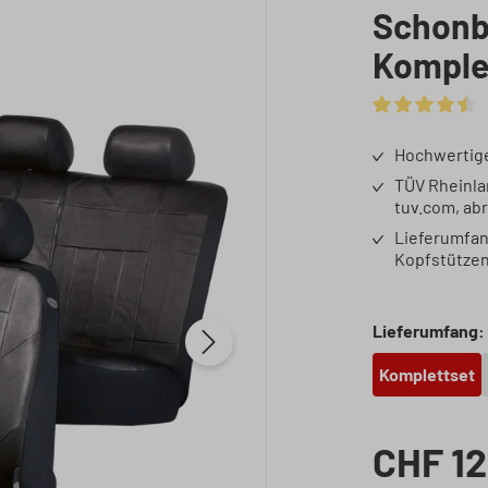
Schonb
Komple
Durchschnittli
Hochwertige
TÜV Rheinlan
tuv.com, ab
Lieferumfang
Kopfstütze
Lieferumfang:
Komplettset
CHF 12
Regulärer Preis