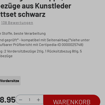
ezüge aus Kunstleder
ttset schwarz
138 Bewertungen
che Bewertung von 4.57 von 5 Sternen
 Stoffe, beste Verarbeitung
d geprüft* - kompatibel mit Seitenairbag (*siehe unter
rufbarer Prüfbericht mit Certipedia-ID 0000025748)
: 2 Vordersitzbezüge 2tlg, 1 Rücksitzbezug 8tlg, 5
nbezüge
auswählen
Vordersitze
8.95
:
Produkt Anzahl: Gib den gewünschten
WARENKORB