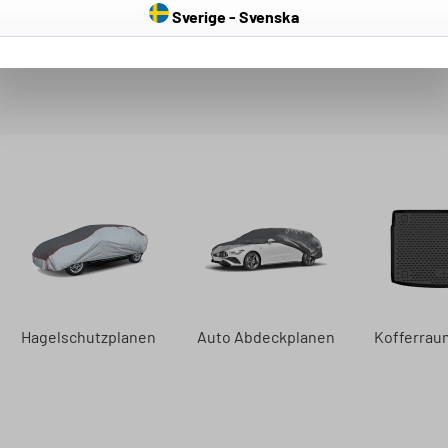
Sverige - Svenska
g gibt es keine Einschränkungen
g beachten Sie bitte den
TÜV Bericht
Hagelschutzplanen
Auto Abdeckplanen
Kofferra