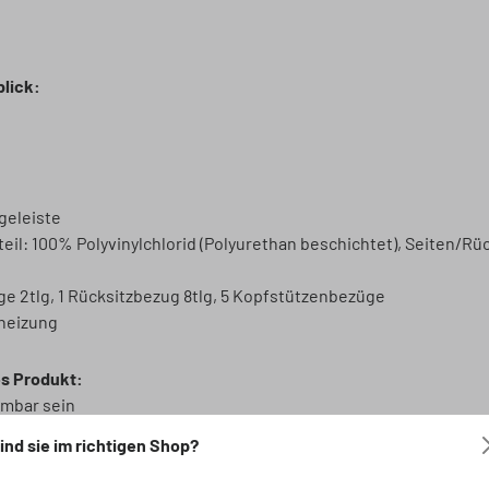
blick:
geleiste
il: 100% Polyvinylchlorid (Polyurethan beschichtet), Seiten/Rü
e 2tlg, 1 Rücksitzbezug 8tlg, 5 Kopfstützenbezüge
zheizung
es Produkt:
mbar sein
d Sportsitze geeignet (nicht für serienmäßige RECARO-Sportsit
ind sie im richtigen Shop?
n Rückenlehne und Sitzfläche nicht geschlossen sein
Lehne ist dank des Reißverschluss-Systems sowohl für eine 50:50