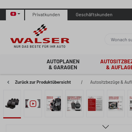
 Hauptinhalt springen
Zur Suche springen
Zur Hauptnavigation springen
Privatkunden
Geschäftskunden
NUR DAS BESTE FÜR IHR AUTO
AUTOPLANEN
AUTOSITZBE
& GARAGEN
& AUFLAG
Zurück zur Produktübersicht
|
Autositzbezüge & Auf
Bildergalerie überspringen