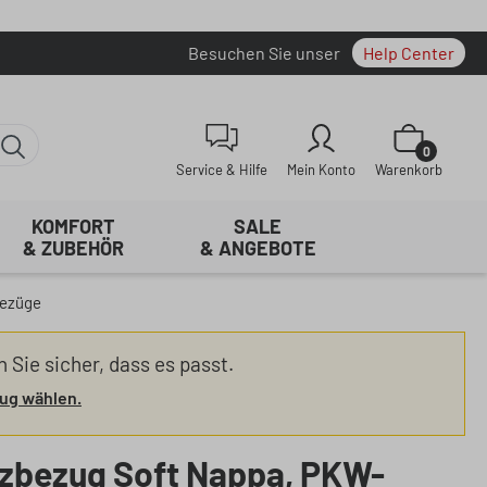
Besuchen Sie unser
Help Center
Warenkorb enth
0
Service & Hilfe
Mein Konto
Warenkorb
KOMFORT
SALE
& ZUBEHÖR
& ANGEBOTE
bezüge
n Sie sicher, dass es passt.
ug wählen.
tzbezug Soft Nappa, PKW-