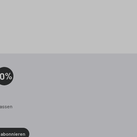
10%
!
passen
 abonnieren