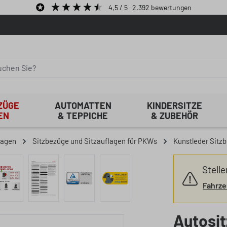
4,5
/ 5
2.392
bewertungen
ZÜGE
AUTOMATTEN
KINDERSITZE
EN
& TEPPICHE
& ZUBEHÖR
lagen
Sitzbezüge und Sitzauflagen für PKWs
Kunstleder Sitz
Stelle
Fahrze
Autosi