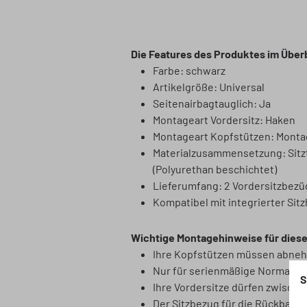
Die Features des Produktes im Über
Farbe: schwarz
Artikelgröße: Universal
Seitenairbagtauglich: Ja
Montageart Vordersitz: Haken
Montageart Kopfstützen: Monta
Materialzusammensetzung: Sitzte
(Polyurethan beschichtet)
Lieferumfang: 2 Vordersitzbezüg
Kompatibel mit integrierter Sit
Wichtige Montagehinweise für dies
Ihre Kopfstützen müssen abneh
Nur für serienmäßige Normal-un
S
Ihre Vordersitze dürfen zwische
Der Sitzbezug für die Rückbank 