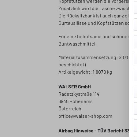
Kopfstützen werden die Vordersitzbez
Zusätzlich wird die Lasche zwischen 
Die Rücksitzbank ist auch ganz einfa
Gurtauslässe und Kopfstützen schne
Für eine behutsame und schonende 
Buntwaschmittel.
Materialzusammensetzung: Sitzteil: 
beschichtet)
Artikelgewicht: 1,8070 kg
WALSER GmbH
Radetzkystraße 114
6845 Hohenems
Österreich
office@walser-shop.com
Airbag Hinweise - TÜV Bericht 33A