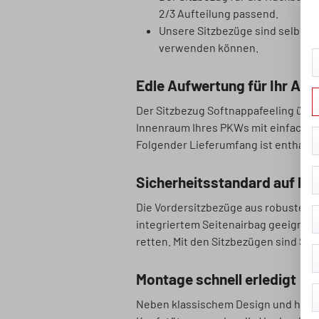
2/3 Aufteilung passend.
Unsere Sitzbezüge sind selbstve
verwenden können.
Edle Aufwertung für Ihr Aut
Der Sitzbezug Softnappafeeling übe
Innenraum Ihres PKWs mit einfachen
Folgender Lieferumfang ist enthalte
Sicherheitsstandard auf h
Die Vordersitzbezüge aus robustem S
integriertem Seitenairbag geeignet. 
retten. Mit den Sitzbezügen sind Sie
Montage schnell erledigt
Neben klassischem Design und hoher 